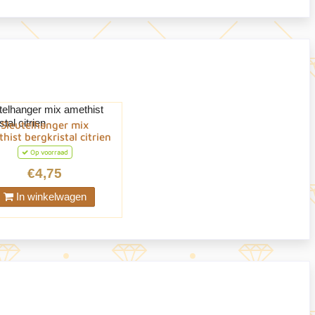
Sleutelhanger mix
hist bergkristal citrien
Op voorraad
€4,75
In winkelwagen