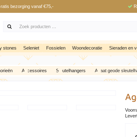
ratis bezorging vanaf €75,-
R
y stones
Seleniet
Fossielen
Woondecoratie
Sieraden en v
orieën
Accessoires
Sleutelhangers
Agaat geode sleutel
Ag
Voorr
Levert