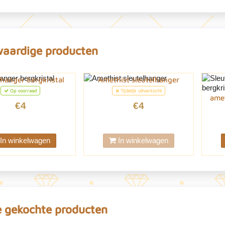
waardige producten
lhanger bergkristal
Amethist sleutelhanger
Op voorraad
Tijdelijk uitverkocht
amet
€4
€4
In winkelwagen
In winkelwagen
 gekochte producten