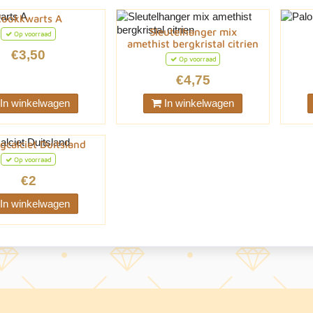
Rookkwarts A
Sleutelhanger mix
Op voorraad
amethist bergkristal citrien
€3,50
Op voorraad
€4,75
In winkelwagen
In winkelwagen
gcalciet Duitsland
Op voorraad
€2
In winkelwagen