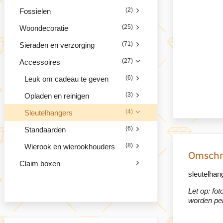
(2)
Fossielen
(25)
Woondecoratie
(71)
Sieraden en verzorging
(27)
Accessoires
(6)
Leuk om cadeau te geven
(3)
Opladen en reinigen
(4)
Sleutelhangers
(6)
Standaarden
(8)
Wierook en wierookhouders
Omschr
Claim boxen
sleutelhan
Let op: fot
worden per