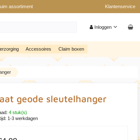
uim assortiment
Klantenservice
Inloggen
erzorging
Accessoires
Claim boxen
hanger
aat geode sleutelhanger
aad:
4 stuk(s)
ijd:
1-3 werkdagen