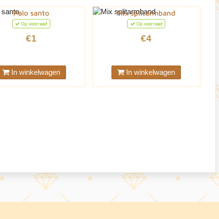
Palo santo
Mix splitarmband
Op voorraad
Op voorraad
€1
€4
In winkelwagen
In winkelwagen