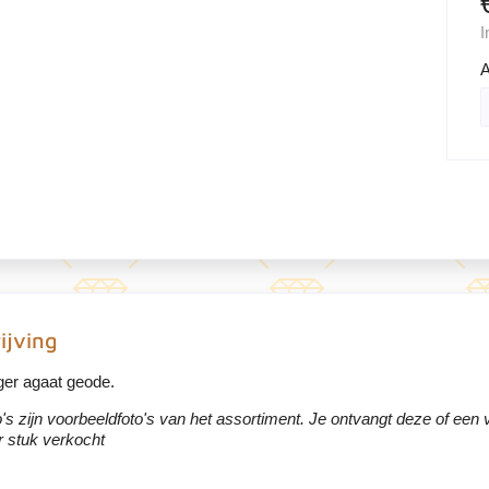
I
A
ijving
ger agaat geode.
o's zijn voorbeeldfoto's van het assortiment. Je ontvangt deze of een v
 stuk verkocht