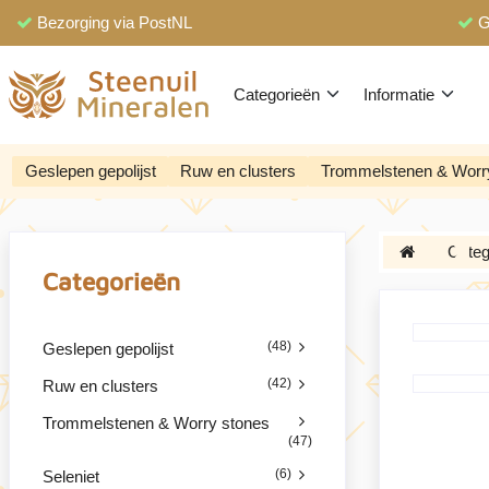
Bezorging via PostNL
G
Categorieën
Informatie
Geslepen gepolijst
Ruw en clusters
Trommelstenen & Worr
Categ
Categorieën
(48)
Geslepen gepolijst
(42)
Ruw en clusters
Trommelstenen & Worry stones
(47)
(6)
Seleniet