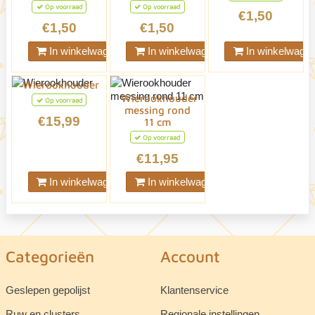
Op voorraad
Op voorraad
€1,50
€1,50
€1,50
In winkelwagen
In winkelwagen
In winkelwage
Wierookhouder
Wierookhouder
Op voorraad
messing rond
€15,99
11 cm
Op voorraad
€11,95
In winkelwagen
In winkelwagen
Categorieën
Account
Geslepen gepolijst
Klantenservice
Ruw en clusters
Regionale instellingen