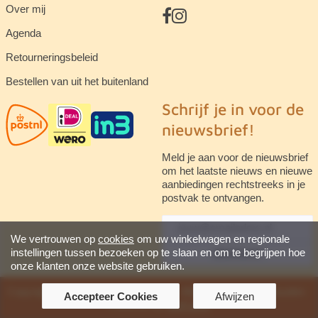
Over mij
Agenda
Retourneringsbeleid
Bestellen van uit het buitenland
Schrijf je in voor de
nieuwsbrief!
Meld je aan voor de nieuwsbrief
om het laatste nieuws en nieuwe
aanbiedingen rechtstreeks in je
postvak te ontvangen.
We vertrouwen op
cookies
om uw winkelwagen en regionale
instellingen tussen bezoeken op te slaan en om te begrijpen hoe
abonneren
onze klanten onze website gebruiken.
Copyright © 2026 Steenuil Mineralen. Alle rechten voorbehouden ·
Accepteer Cookies
Afwijzen
Powered by
LiteCart®