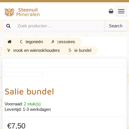
Search
Categorieën
Accessoires
Wierook en wierookhouders
Salie bundel
Salie bundel
Voorraad:
2 stuk(s)
Levertijd:
1-3 werkdagen
€7,50