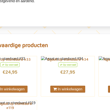
ustgevend en aardend.
waardige producten
 op standaard #33
Agaat op standaard #34
Aga
Op voorraad
Op voorraad
€24,95
€27,95
In winkelwagen
In winkelwagen
agaat op standaard
#119