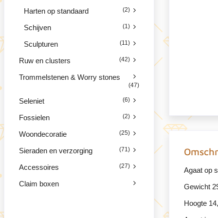
(2)
Harten op standaard
(1)
Schijven
(11)
Sculpturen
(42)
Ruw en clusters
Trommelstenen & Worry stones
(47)
(6)
Seleniet
(2)
Fossielen
(25)
Woondecoratie
(71)
Omschr
Sieraden en verzorging
(27)
Accessoires
Agaat op s
Claim boxen
Gewicht 2
Hoogte 14