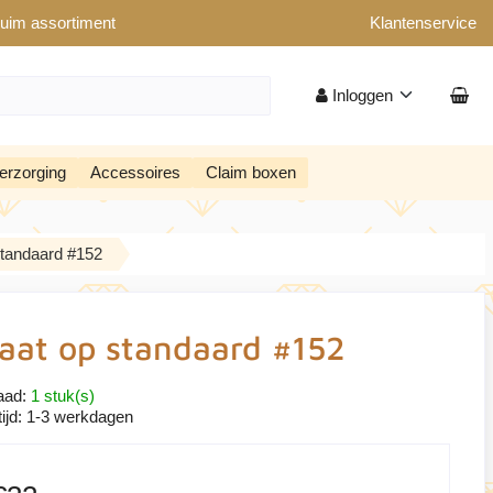
uim assortiment
Klantenservice
Inloggen
erzorging
Accessoires
Claim boxen
standaard #152
aat op standaard #152
aad:
1 stuk(s)
ijd:
1-3 werkdagen