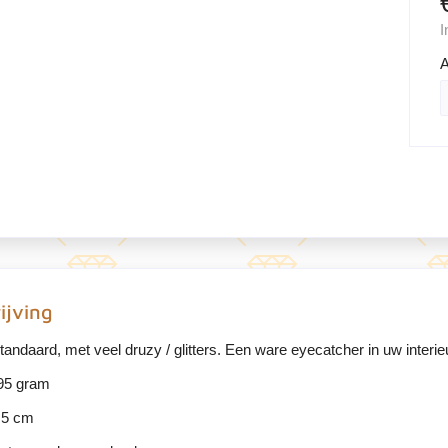
I
A
ijving
tandaard, met veel druzy / glitters. Een ware eyecatcher in uw interie
95 gram
,5 cm