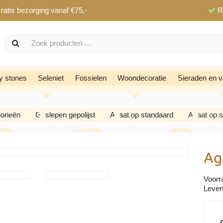
ratis bezorging vanaf €75,-
R
y stones
Seleniet
Fossielen
Woondecoratie
Sieraden en v
orieën
Geslepen gepolijst
Agaat op standaard
Agaat op 
Ag
Voorr
Levert