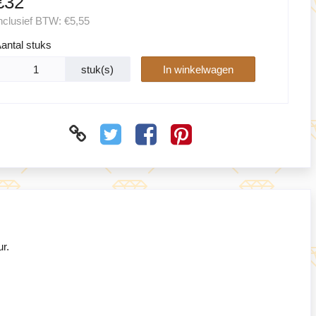
€32
nclusief BTW:
€5,55
antal stuks
stuk(s)
In winkelwagen
ur.