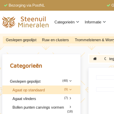
Bezorging via PostNL
G
Categorieën
Informatie
Geslepen gepolijst
Ruw en clusters
Trommelstenen & Worr
Categ
Categorieën
(48)
Geslepen gepolijst
(9)
Agaat op standaard
(7)
Agaat vlinders
Bollen punten carvings vormen
(18)