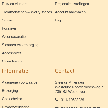
Ruw en clusters
Regionale instellingen
Trommelstenen & Worry stones
Account aanmaken
Seleniet
Log in
Fossielen
Woondecoratie
Sieraden en verzorging
Accessoires
Claim boxen
Informatie
Contact
Algemene voorwaarden
Steenuil Mineralen
Westelijke Noorderbroekweg 7
Bezorging
7054BZ Westendorp
Cookiebeleid
+31 6 10583289
Privacyverklaring
info@steenuilmineralen.nl