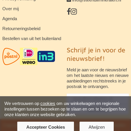
Over mij
Agenda
Retourneringsbeleid
Bestellen van uit het buitenland
Schrijf je in voor de
nieuwsbrief!
Meld je aan voor de nieuwsbrief
om het laatste nieuws en nieuwe
aanbiedingen rechtstreeks in je
postvak te ontvangen.
We vertrouwen op
cookies
om uw winkelwagen en regionale
instellingen tussen bezoeken op te slaan en om te begrijpen hoe
abonneren
onze klanten onze website gebruiken.
Copyright © 2026 Steenuil Mineralen. Alle rechten voorbehouden ·
Accepteer Cookies
Afwijzen
Powered by
LiteCart®