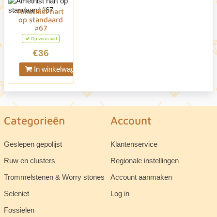
Amethist hart
op standaard
#67
Op voorraad
€36
In winkelwagen
Categorieën
Account
Geslepen gepolijst
Klantenservice
Ruw en clusters
Regionale instellingen
Trommelstenen & Worry stones
Account aanmaken
Seleniet
Log in
Fossielen