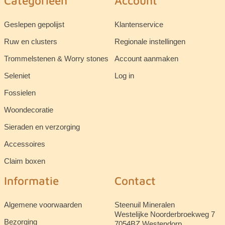
Categorieën
Account
Geslepen gepolijst
Klantenservice
Ruw en clusters
Regionale instellingen
Trommelstenen & Worry stones
Account aanmaken
Seleniet
Log in
Fossielen
Woondecoratie
Sieraden en verzorging
Accessoires
Claim boxen
Informatie
Contact
Algemene voorwaarden
Steenuil Mineralen
Westelijke Noorderbroekweg 7
Bezorging
7054BZ Westendorp