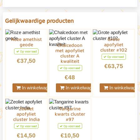
Gelijkwaardige producten
Roze amethist
Grote
geode
apofyliet
Chalcedoon
cluster #102
met apofyliet
Op voorraad
cluster A
Op voorraad
€37,50
kwaliteit
€63,75
Op voorraad
€48
In winkelwagen
In winkelwagen
In winkelwage
Zeoliet
Tangarine
apofyliet
kwarts cluster
cluster India
#97
Op voorraad
Op voorraad
€14,50
€10,50