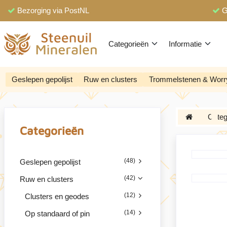
Bezorging via PostNL
G
Categorieën
Informatie
Geslepen gepolijst
Ruw en clusters
Trommelstenen & Worr
Categ
Categorieën
(48)
Geslepen gepolijst
(42)
Ruw en clusters
(12)
Clusters en geodes
(14)
Op standaard of pin