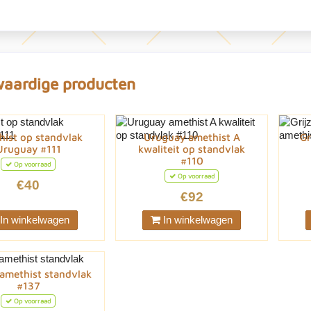
waardige producten
ist op standvlak
Uruguay amethist A
Gr
Uruguay #111
kwaliteit op standvlak
#110
Op voorraad
Op voorraad
€40
€92
In winkelwagen
In winkelwagen
 amethist standvlak
#137
Op voorraad