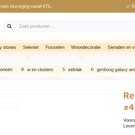
ratis bezorging vanaf €75,-
R
y stones
Seleniet
Fossielen
Woondecoratie
Sieraden en v
orieën
Ruw en clusters
Standvlak
Regenboog galaxy ame
Re
#4
Voorr
Levert