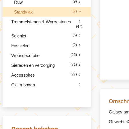
(9)
Ruw
(7)
Standvlak
Trommelstenen & Worry stones
(47)
(6)
Seleniet
(2)
Fossielen
(25)
Woondecoratie
(71)
Sieraden en verzorging
(27)
Accessoires
Claim boxen
Omschr
Galaxy ame
Gewicht 4
Recent bekeken