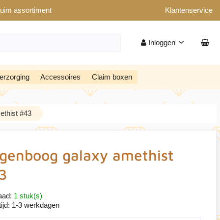
uim assortiment
Klantenservice
Inloggen
erzorging
Accessoires
Claim boxen
thist #43
genboog galaxy amethist
3
aad:
1 stuk(s)
ijd:
1-3 werkdagen