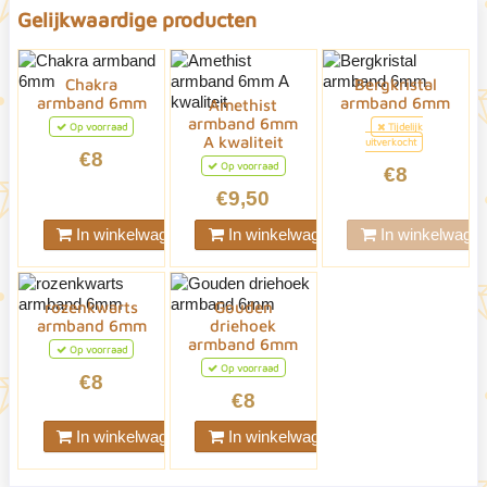
Gelijkwaardige producten
Chakra
Bergkristal
armband 6mm
armband 6mm
Amethist
armband 6mm
Op voorraad
Tijdelijk
A kwaliteit
uitverkocht
€8
Op voorraad
€8
€9,50
In winkelwagen
In winkelwagen
In winkelwage
rozenkwarts
Gouden
armband 6mm
driehoek
armband 6mm
Op voorraad
Op voorraad
€8
€8
In winkelwagen
In winkelwagen