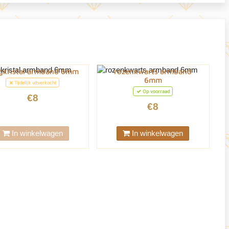
gkristal armband 6mm
rozenkwarts armband
6mm
Tijdelijk uitverkocht
Op voorraad
€8
€8
In winkelwagen
In winkelwagen