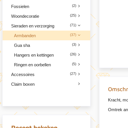
(2)
Fossielen
(25)
Woondecoratie
(71)
Sieraden en verzorging
(37)
Armbanden
(3)
Gua sha
(26)
Hangers en kettingen
(5)
Ringen en oorbellen
(27)
Accessoires
Claim boxen
Omschr
Kracht, mo
Omtrek ar
Recent bekeken