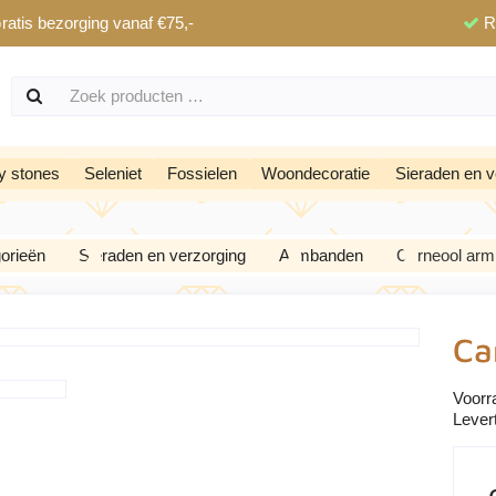
ratis bezorging vanaf €75,-
R
y stones
Seleniet
Fossielen
Woondecoratie
Sieraden en v
orieën
Sieraden en verzorging
Armbanden
Carneool ar
Ca
Voorr
Levert