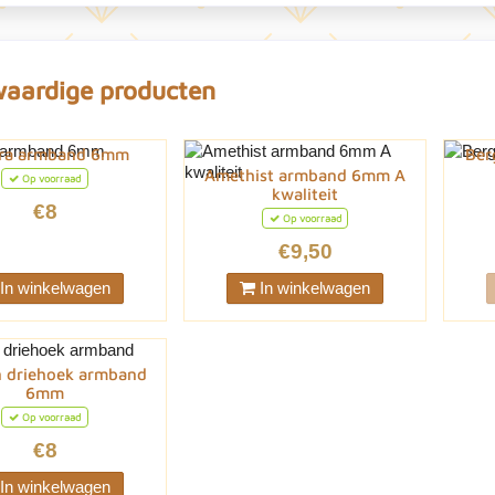
waardige producten
ra armband 6mm
Ber
Amethist armband 6mm A
Op voorraad
kwaliteit
€8
Op voorraad
€9,50
In winkelwagen
In winkelwagen
 driehoek armband
6mm
Op voorraad
€8
In winkelwagen