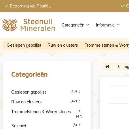
Bezorging via PostNL
G
Categorieën
Informatie
Geslepen gepolijst
Ruw en clusters
Trommelstenen & Worr
Categ
Categorieën
(48)
Geslepen gepolijst
(42)
Ruw en clusters
Trommelstenen & Worry stones
(47)
(6)
Seleniet