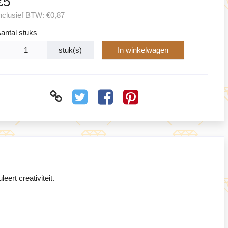
€5
nclusief BTW:
€0,87
antal stuks
stuk(s)
In winkelwagen
ert creativiteit.