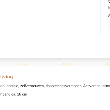
I
A
ijving
ed, energie, zelfvertrouwen, doorzettingsvermogen. Activerend, stimule
mband ca. 18 cm