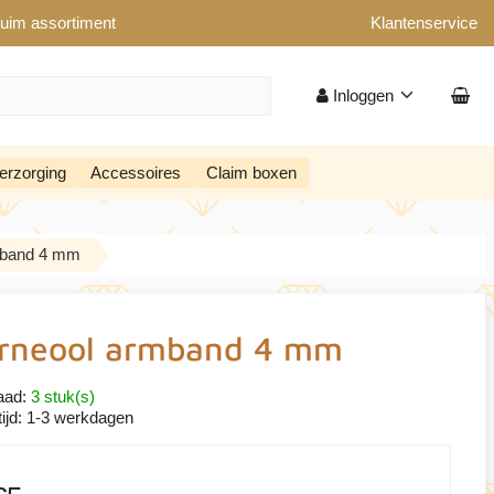
uim assortiment
Klantenservice
Inloggen
erzorging
Accessoires
Claim boxen
mband 4 mm
rneool armband 4 mm
aad:
3 stuk(s)
ijd:
1-3 werkdagen