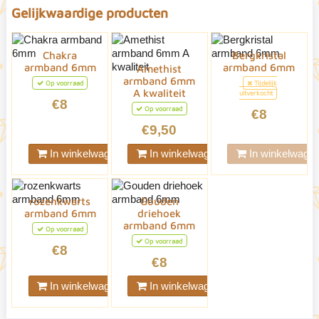
Gelijkwaardige producten
Chakra
Bergkristal
armband 6mm
armband 6mm
Amethist
armband 6mm
Op voorraad
Tijdelijk
A kwaliteit
uitverkocht
€8
Op voorraad
€8
€9,50
In winkelwagen
In winkelwagen
In winkelwage
rozenkwarts
Gouden
armband 6mm
driehoek
armband 6mm
Op voorraad
Op voorraad
€8
€8
In winkelwagen
In winkelwagen