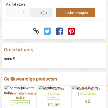
Aantal stuks
stuk(s)
In winkelwagen
Omschrijving
maat S
Gelijkwaardige producten
Rookkwarts
Blauwe kwarts
Toermalijnkwarts
Tijdelijk
Op voorraad
extra
uitverkocht
€2
Op voorraad
€1,50