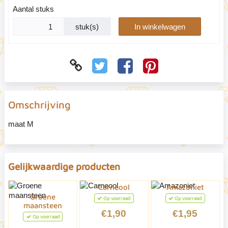
Aantal stuks
stuk(s)
In winkelwagen
Omschrijving
maat M
Gelijkwaardige producten
Carneool
Amazoniet
Groene
Op voorraad
Op voorraad
maansteen
€1,90
€1,95
Op voorraad