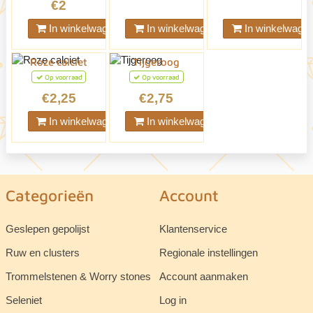
€2
In winkelwagen
In winkelwagen
In winkelwage
Roze calciet
Tijgeroog
Op voorraad
Op voorraad
€2,25
€2,75
In winkelwagen
In winkelwagen
Categorieën
Account
Geslepen gepolijst
Klantenservice
Ruw en clusters
Regionale instellingen
Trommelstenen & Worry stones
Account aanmaken
Seleniet
Log in