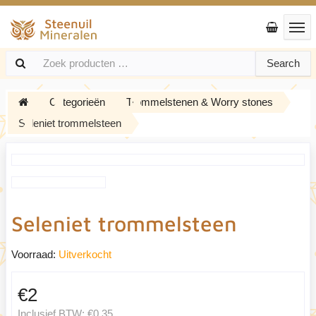
Search
Categorieën
Trommelstenen & Worry stones
Seleniet trommelsteen
Seleniet trommelsteen
Voorraad:
Uitverkocht
€2
Inclusief BTW:
€0,35