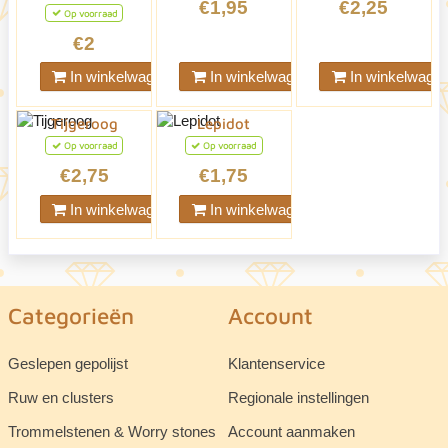
€1,95
€2,25
Op voorraad
€2
In winkelwagen
In winkelwagen
In winkelwage
Tijgeroog
Lepidot
Op voorraad
Op voorraad
€2,75
€1,75
In winkelwagen
In winkelwagen
Categorieën
Account
Geslepen gepolijst
Klantenservice
Ruw en clusters
Regionale instellingen
Trommelstenen & Worry stones
Account aanmaken