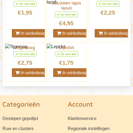
Zaksteen lapis
Op voorraad
Op voorraad
lazuli
€1,95
€2,25
Op voorraad
€4,95
In winkelwagen
In winkelwagen
In winkelwage
Tijgeroog
Lepidot
Op voorraad
Op voorraad
€2,75
€1,75
In winkelwagen
In winkelwagen
Categorieën
Account
Geslepen gepolijst
Klantenservice
Ruw en clusters
Regionale instellingen