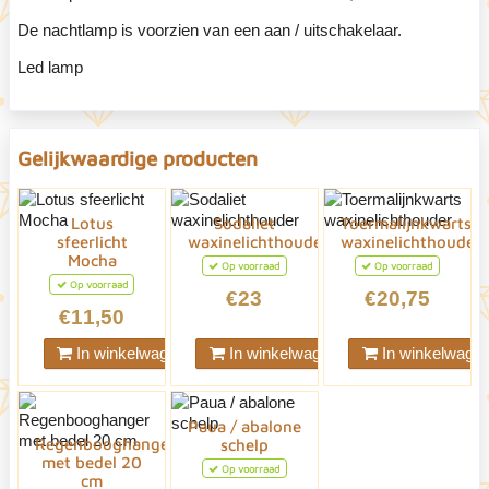
De nachtlamp is voorzien van een aan / uitschakelaar.
Led lamp
Gelijkwaardige producten
Lotus
Sodaliet
Toermalijnkwarts
sfeerlicht
waxinelichthouder
waxinelichthouder
Mocha
Op voorraad
Op voorraad
Op voorraad
€23
€20,75
€11,50
In winkelwagen
In winkelwagen
In winkelwage
Paua / abalone
Regenbooghanger
schelp
met bedel 20
Op voorraad
cm