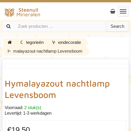
Search
Categorieën
Woondecoratie
Hymalayazout nachtlamp Levensboom
Hymalayazout nachtlamp
Levensboom
Voorraad:
2 stuk(s)
Levertijd:
1-3 werkdagen
€19,50