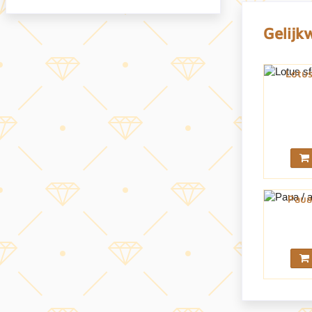
Gelijk
Lotus
Paua