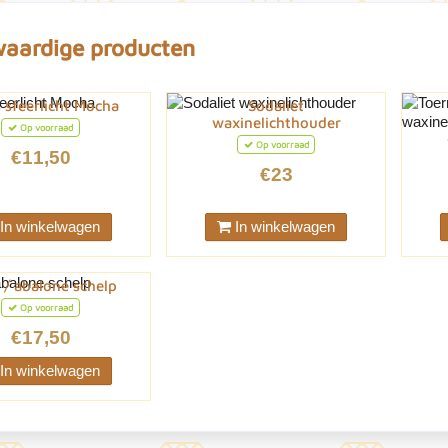
waardige producten
 sfeerlicht Mocha
Sodaliet
waxinelichthouder
Op voorraad
Op voorraad
€11,50
€23
In winkelwagen
In winkelwagen
 / abalone schelp
Op voorraad
€17,50
In winkelwagen