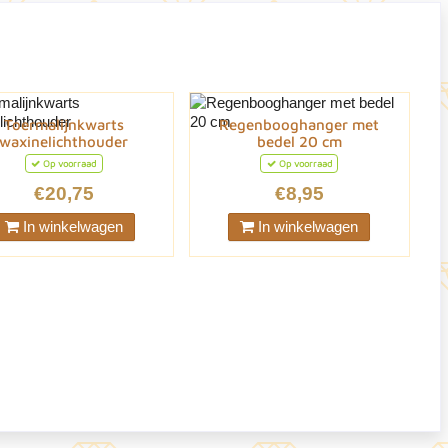
Toermalijnkwarts
Regenbooghanger met
waxinelichthouder
bedel 20 cm
Op voorraad
Op voorraad
€20,75
€8,95
In winkelwagen
In winkelwagen