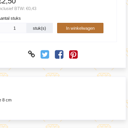
€2,50
nclusief BTW:
€0,43
antal stuks
stuk(s)
In winkelwagen
e 8 cm