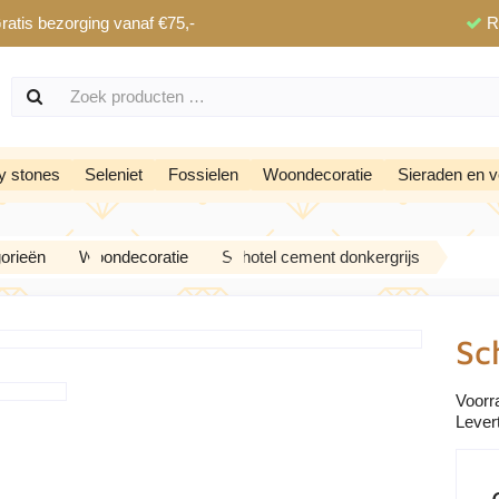
ratis bezorging vanaf €75,-
R
y stones
Seleniet
Fossielen
Woondecoratie
Sieraden en v
orieën
Woondecoratie
Schotel cement donkergrijs
Sc
Voorr
Levert