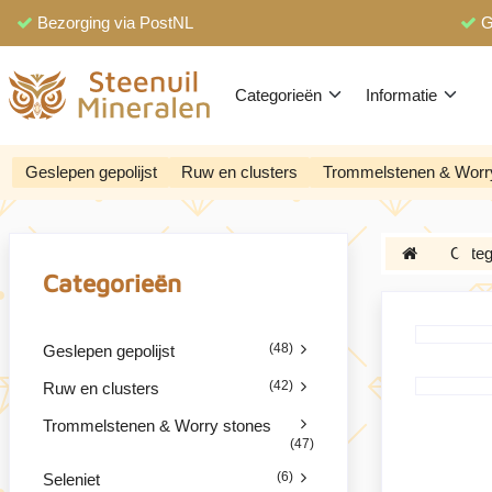
Bezorging via PostNL
G
Categorieën
Informatie
Geslepen gepolijst
Ruw en clusters
Trommelstenen & Worr
Categ
Categorieën
(48)
Geslepen gepolijst
(42)
Ruw en clusters
Trommelstenen & Worry stones
(47)
(6)
Seleniet