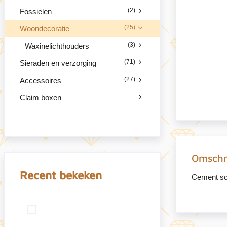
(2)
Fossielen
(25)
Woondecoratie
(3)
Waxinelichthouders
(71)
Sieraden en verzorging
(27)
Accessoires
Claim boxen
Omschr
Recent bekeken
Cement sc