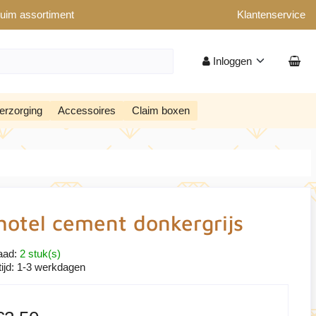
uim assortiment
Klantenservice
Inloggen
erzorging
Accessoires
Claim boxen
hotel cement donkergrijs
aad:
2 stuk(s)
ijd:
1-3 werkdagen